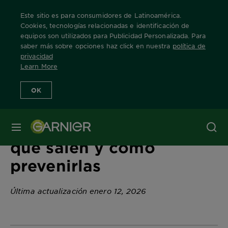
Este sitio es para consumidores de Latinoamérica.
Cookies, tecnologías relacionadas e identificación de
equipos son utilizados para Publicidad Personalizada. Para
saber más sobre opciones haz click en nuestra
política de
Home
Tips
Canas prematuras: por qué salen y cómo prevenirla
privacidad
Learn More
OK
Canas prematuras: por
MENÚ
qué salen y cómo
prevenirlas
Última actualización enero 12, 2026