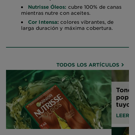
Nutrisse Óleos:
cubre 100% de canas
mientras nutre con aceites.
Cor Intensa
:
colores vibrantes, de
larga duración y máxima cobertura.
TODOS LOS ARTÍCULOS
Tonos
popul
tuyo
LEER 