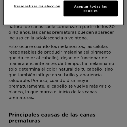
¿Qué son las canas prematuras?
Personalizar mi elección
Aceptar todas las
Las canas prematuras son hebras de cabello que
cookies
pierden su pigmentación antes de la edad
considerada “normal”. Mientras que la aparición
natural de canas suele comenzar a partir de los 30
o 40 años, las canas prematuras pueden aparecer
incluso en la adolescencia o veintena.
Esto ocurre cuando los melanocitos, las células
responsables de producir melanina (el pigmento
que da color al cabello), dejan de funcionar de
manera eficiente antes de tiempo. La melanina no
solo determina el color natural de tu cabello, sino
que también influye en su brillo y apariencia
saludable. Por eso, cuando disminuye
prematuramente, el cabello se vuelve más gris o
blanco, lo que marca el inicio de las canas
prematuras.
Principales causas de las canas
prematuras