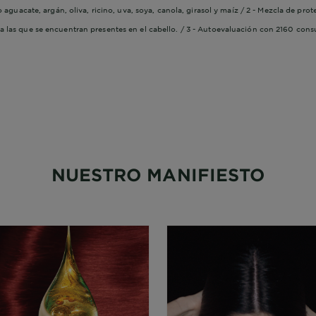
 aguacate, argán, oliva, ricino, uva, soya, canola, girasol y maíz / 2 - Mezcla de prot
a las que se encuentran presentes en el cabello. / 3 - Autoevaluación con 2160 cons
NUESTRO MANIFIESTO