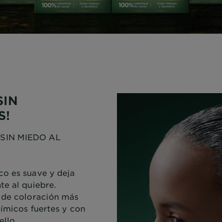
SIN
S!
 SIN MIEDO AL
co es suave y deja
te al quiebre.
a de coloración más
uímicos fuertes y con
ello.