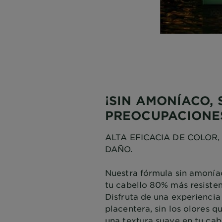
¡SIN AMONÍACO, 
PREOCUPACIONE
ALTA EFICACIA DE COLOR,
DAÑO.
Nuestra fórmula sin amonía
tu cabello 80% más resisten
Disfruta de una experienci
placentera, sin los olores q
una textura suave en tu cab