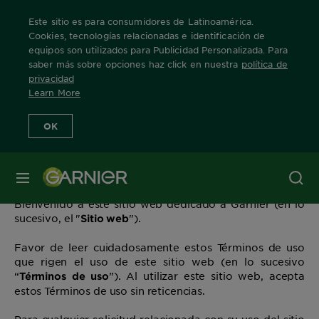
Este sitio es para consumidores de Latinoamérica.
Cookies, tecnologías relacionadas e identificación de
equipos son utilizados para Publicidad Personalizada. Para
saber más sobre opciones haz click en nuestra
política de
Home
Términos Legales
privacidad
Learn More
OK
TÉRMINOS DE USO DEL SITIO WEB
www.garnier.com.uy
MENÚ
Efectivo a partir de 16 de octubre, 2024
Bienvenido a este sitio web dedicado a Garnier (en lo
sucesivo, el "
").
Sitio web
Favor de leer cuidadosamente estos Términos de uso
que rigen el uso de este sitio web (en lo sucesivo
“
”). Al utilizar este sitio web, acepta
Términos de uso
estos Términos de uso sin reticencias.