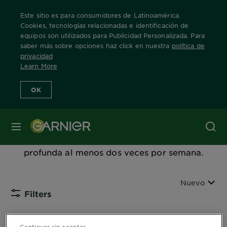
Este sitio es para consumidores de Latinoamérica.
Cookies, tecnologías relacionadas e identificación de
equipos son utilizados para Publicidad Personalizada. Para
saber más sobre opciones haz click en nuestra
política de
Home
Productos
skin-care
exfoliante-facial
privacidad
Learn More
Exfoliantes Faciales
OK
Purifica tu piel y desobstruye tus poros
MENÚ
eliminando el exceso de sebo, células
muertas e impurezas con una limpieza
profunda al menos dos veces por semana.
Ordenar por
Nuevo
Filters
CLOSE 
Continuar sin aceptar