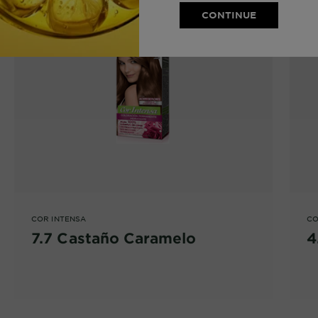
¡PRUÉBALO!
¡
CONTINUE
COR INTENSA
CO
7.7 Castaño Caramelo
4