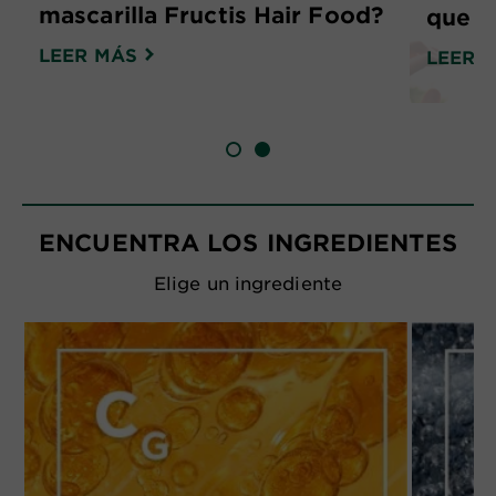
mascarilla Fructis Hair Food?
que n
LEER MÁS
LEER 
SLIDE 1
SLIDE 2
ENCUENTRA LOS INGREDIENTES
Elige un ingrediente