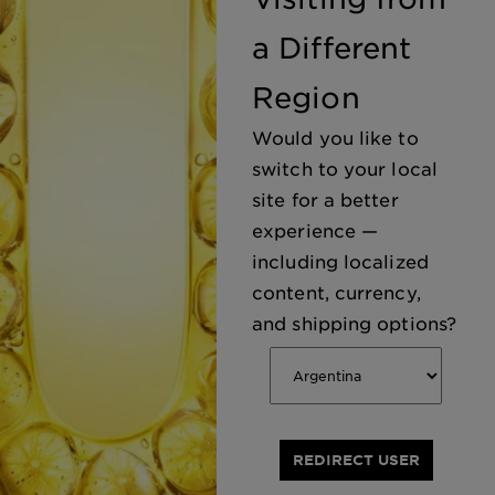
a Different
Region
Would you like to
switch to your local
site for a better
experience —
including localized
content, currency,
and shipping options?
Virtual Try On
Skin Coach
Probar un nuevo tono nunca fue tan
Tómate una sel
Encuentra los productos para
fácil. Diviértete cambiando el color de
rostro y obtene
tu cabello con nuestra herramienta de
personalizada p
darle color a tu cabello
prueba virtual.
necesidades.
REDIRECT USER