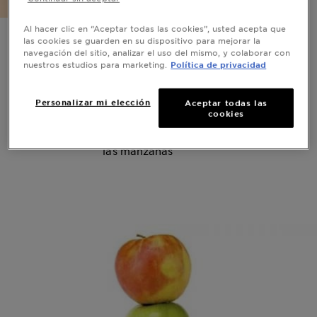
Al hacer clic en “Aceptar todas las cookies”, usted acepta que
las cookies se guarden en su dispositivo para mejorar la
Todo lo que
navegación del sitio, analizar el uso del mismo, y colaborar con
nuestros estudios para marketing.
Política de privacidad
necesitas saber
sobre la manzana
Personalizar mi elección
Aceptar todas las
cookies
El mayor secreto de belleza de la naturaleza,
las manzanas