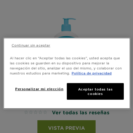
Continuar sin aceptar
Al hacer clic en “Aceptar todas las cookies”, usted acepta que
las cookies se guarden en su dispositivo para mejorar la
navegación del sitio, analizar el uso del mismo, y colaborar con
nuestros estudios para marketing.
Política de privacidad
GARNIER EXPRESS ACLARA
Personalizar mi elección
Aceptar todas las
cookies
GENTLE CLEANSER ANTI ACNÉ
Ver todas las reseñas
No reviews
VISTA PREVIA