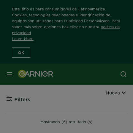
Este sitio es para consumidores de Latinoamérica.
Cookies, tecnologías relacionadas e identificación de
equipos son utilizados para Publicidad Personalizada. Para
saber más sobre opciones haz click en nuestra
política de
Home
Productos
skin-care
limpiador-gel
privacidad
Learn More
Limpiadores Gel
OK
Obtén un rostro limpio y libre de impurezas,
MENÚ
protegiendo la barrera natural de tu piel.
Ordenar por
Nuevo
Filters
CLOSE 
Mostrando (6) resultado (s)