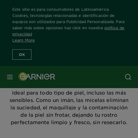
Este sitio es para consumidores de Latinoamérica.
Cookies, tecnologías relacionadas e identificación de
equipos son utilizados para Publicidad Personalizada. Para
saber más sobre opciones haz click en nuestra
política de
Home
Productos
skin-care
Agua Micelar
privacidad
Learn More
Aguas Micelares
OK
El Agua Micelar N°1 del mundo limpia,
MENÚ
desmaquilla y tonifica rostro, ojos y labios,
en un solo gesto y sin necesidad de enjuague.
Ideal para todo tipo de piel, incluso las más
sensibles. Como un imán, las micelas eliminan
la suciedad, el maquillaje y la contaminación
de la piel sin frotar, dejando tu rostro
perfectamente limpio y fresco, sin resecarlo.