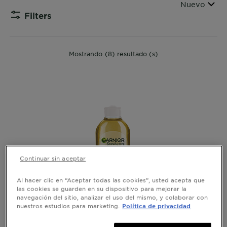
Ordenar por
Nuevo
Filters
CLOSE 
Mostrando (8) resultado (s)
Continuar sin aceptar
Al hacer clic en “Aceptar todas las cookies”, usted acepta que
las cookies se guarden en su dispositivo para mejorar la
navegación del sitio, analizar el uso del mismo, y colaborar con
nuestros estudios para marketing.
Política de privacidad
GARNIER AGUA MICELAR BIFÁSICA