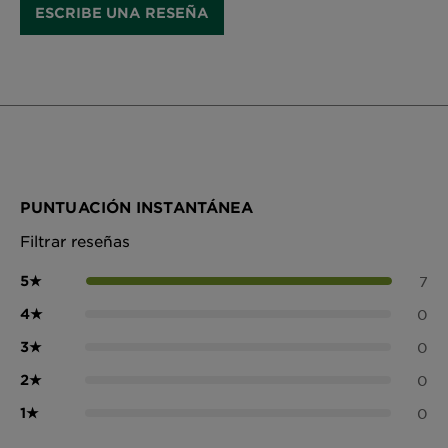
ESCRIBE UNA RESEÑA
PUNTUACIÓN INSTANTÁNEA
Filtrar reseñas
5
★
7
4
★
0
3
★
0
2
★
0
1
★
0