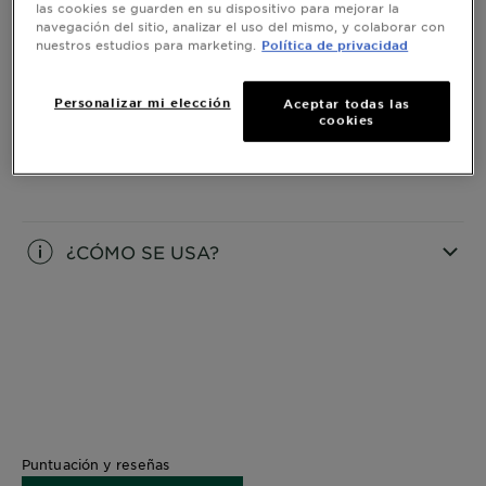
las cookies se guarden en su dispositivo para mejorar la
navegación del sitio, analizar el uso del mismo, y colaborar con
INFORMACIÓN
nuestros estudios para marketing.
Política de privacidad
CLOSE SUBPANEL
Personalizar mi elección
Aceptar todas las
cookies
INGREDIENTES
CLOSE SUBPANEL
¿CÓMO SE USA?
CLOSE SUBPANEL
Puntuación y reseñas