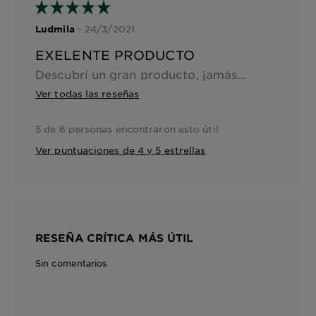
- 24/3/2021
Ludmila
EXELENTE PRODUCTO
Descubrí un gran producto, jamás había usado agua micelar, siempre usaba cremas de limpieza ya que resultaban más hidratantes para mi piel seca, me lleve una gran sorpresa con el agua micelar de rosas, ya que desmaquilla muy fácil y suavemente, no hace falta frotar e irritar la piel, hace un mes la incorpore a mí rutina de limpieza diaria, remueve las impurezas, aporta frescura, suavidad y un delicado perfume a rosas. El precio es exelente debido a su calidad y cantidad.
Ver todas las reseñas
5 de 6 personas encontraron esto útil
Ver puntuaciones de 4 y 5 estrellas
RESEÑA CRÍTICA MÁS ÚTIL
Sin comentarios