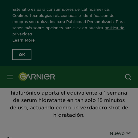
Este sitio es para consumidores de Latinoamérica.
Cookies, tecnologías relacionadas e identificación de
equipos son utilizados para Publicidad Personalizada. Para
saber más sobre opciones haz click en nuestra
política de
Home
Productos
skin-care
mascarillas
privacidad
Learn More
Mascarillas
OK
Logra una bomba de hidratación con las
MENÚ
mascarillas en tela de Garnier Skin Active, su
fórmula de activos naturales y ácido
hialurónico aporta el equivalente a 1 semana
de serum hidratante en tan solo 15 minutos
de uso, actuando como un verdadero shot de
hidratación.
Ordenar por
Nuevo