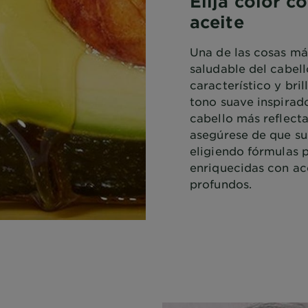
Elija color c
aceite
Una de las cosas más
saludable del cabell
característico y bril
tono suave inspirado
cabello más reflect
asegúrese de que su 
eligiendo fórmulas p
enriquecidas con ac
profundos.