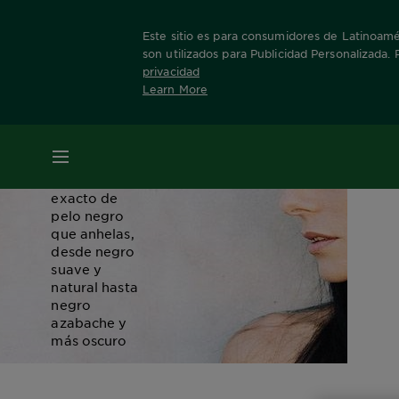
Color
Este sitio es para consumidores de Latinoamér
de
son utilizados para Publicidad Personalizada.
privacidad
pelo
Learn More
negro
MENÚ
Obtén el tono
exacto de
pelo negro
que anhelas,
desde negro
suave y
natural hasta
negro
azabache y
más oscuro
PRUÉBALO ONLINE