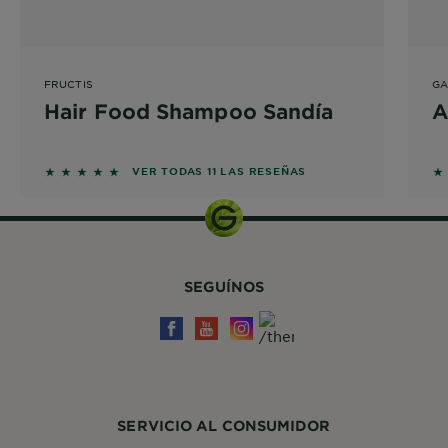
FRUCTIS
GA
Hair Food Shampoo Sandía
A
5 out of 5 stars based on reviews
5 
VER TODAS 11 LAS RESEÑAS
SEGUÍNOS
SERVICIO AL CONSUMIDOR