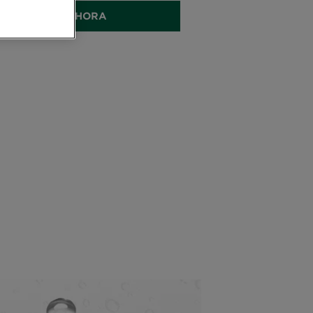
piel.
COMPRAR AHORA
también
Micelar para pieles mixtas
a el exceso de oleosidad, reduciendo
rillos para una piel matificada.