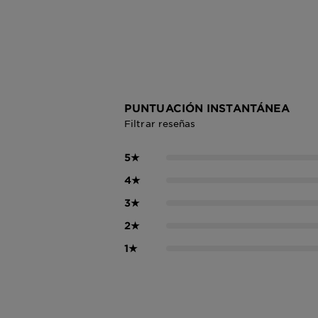
PUNTUACIÓN INSTANTÁNEA
Filtrar reseñas
5
★
4
★
3
★
2
★
1
★