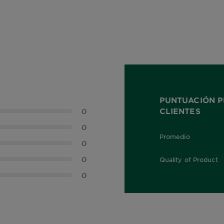
PUNTUACIÓN P
CLIENTES
0
0
Promedio
0,0 out of 5 stars
0
0
Quality of Product
0,0 out of 5 stars
0