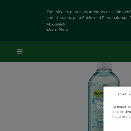
Este sitio es para consumidores de Latinoamér
son utilizados para Publicidad Personalizada.
privacidad
Learn More
Home
Nuestras Marcas
Skin Active
Agua
MENÚ
Continu
Al hacer c
dispositiv
nuestros e