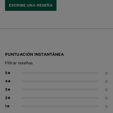
ESCRIBE UNA RESEÑA
PUNTUACIÓN INSTANTÁNEA
Filtrar reseñas
5
★
0
4
★
0
3
★
0
2
★
0
1
★
0