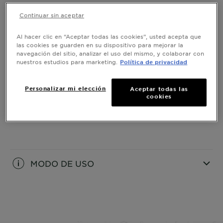
Continuar sin aceptar
Info Producto
Al hacer clic en “Aceptar todas las cookies”, usted acepta que
CLOSE SUBPANEL
las cookies se guarden en su dispositivo para mejorar la
navegación del sitio, analizar el uso del mismo, y colaborar con
nuestros estudios para marketing.
Política de privacidad
Ingredientes
Personalizar mi elección
Aceptar todas las
CLOSE SUBPANEL
cookies
Resultados
CLOSE SUBPANEL
MODO DE USO
CLOSE SUBPANEL