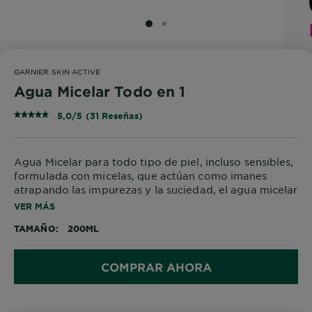
SLIDE 1
SLIDE 2
GARNIER SKIN ACTIVE
Agua Micelar Todo en 1
5,0/5 (31 Reseñas)
Agua Micelar para todo tipo de piel, incluso sensibles,
formulada con micelas, que actúan como imanes
atrapando las impurezas y la suciedad, el agua micelar
N°1 del mundo
VER MÁS
TAMAÑO
200ML
COMPRAR AHORA