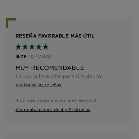
RESEÑA FAVORABLE MÁS ÚTIL
- 15/4/2021
lili79
MUY RECOMENDABLE
La uso a la noche para limpiar mi piel. El maquillaje lo retira sin ningún esfuerzo y deja mi piel suave, limpia y firme. Me encanta la presentación del producto. Lo mas importante son sus componentes y los resultados inmediatos en la piel.
Ver todas las reseñas
4 de 5 personas encontraron esto útil
Ver puntuaciones de 4 y 5 estrellas