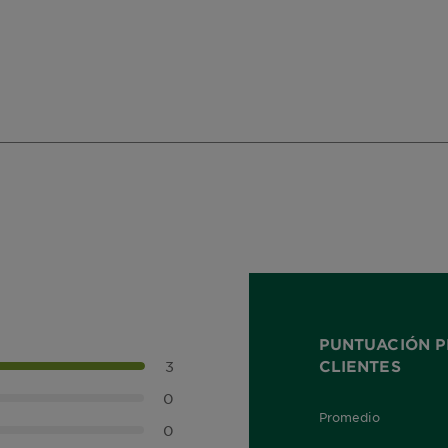
PUNTUACIÓN P
CLIENTES
3
0
Promedio
5,0 out of 5 stars
0