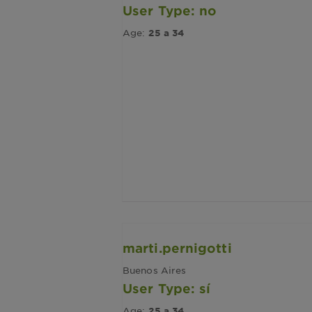
User Type: no
Age:
25 a 34
marti.pernigotti
Buenos Aires
User Type: sí
Age:
25 a 34