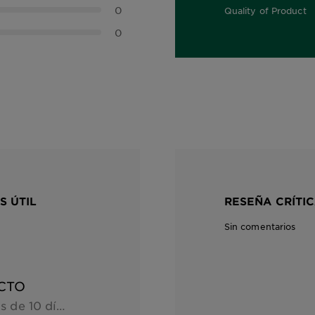
0
Quality of Product
5,0 out of 5 stars
0
S ÚTIL
RESEÑA CRÍTIC
Sin comentarios
CTO
Lo he usado durante más de 10 días, todos los días y me resultó muy efectivo. No tengo más la piel grasa ni me salieron granitos que siempre tenia hormonales. Super recomendable también para desmaquillar y tiene un olor riquísimo!