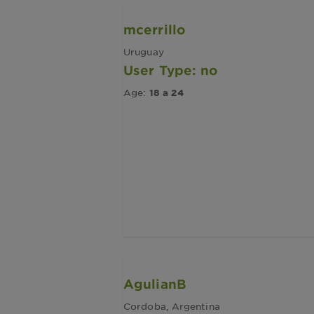
mcerrillo
Uruguay
User Type: no
Age:
18 a 24
AgulianB
Cordoba, Argentina