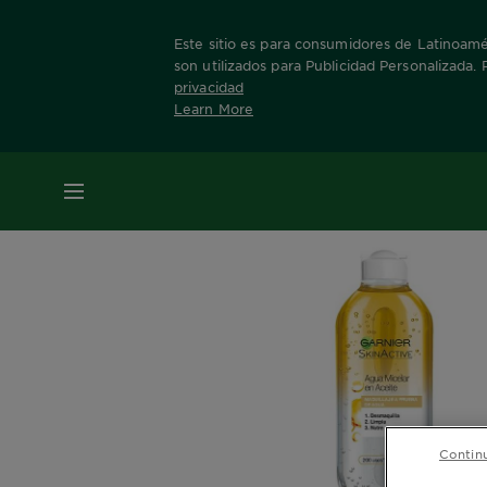
Este sitio es para consumidores de Latinoamér
son utilizados para Publicidad Personalizada.
privacidad
Learn More
Home
Skin Active
Agua micelar
Más Inf
MENÚ
Continu