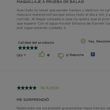
MAQUILLAJE A PRUEBA DE BALAS!
Que lindo no tener que perder tiempo y destruir mi ca
mascara waterproof porque estoy todo el dia a mil, y 
corrido. Al llegar cansada a casa no quiero que el pr
que espero! Con el agua micelar bifasica de Garnier co
piel sigue estando cuidada ☺️
Yes, Recomi
Calidad del producto
Reporte
0
Útil ?
0
- 18/3/2021
ME SORPRENDIÓ
Realmente me sorprendió gratamente! Hace tiempo ve