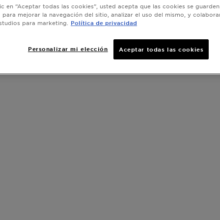
desmaquilla
VER MÁS
lic en “Aceptar todas las cookies”, usted acepta que las cookies se guarden
de impurez
o para mejorar la navegación del sitio, analizar el uso del mismo, y colabora
TAMAÑO
4
qu
studios para marketing.
Política de privacidad
Es un
Ag
desmaquilla
Personalizar mi elección
Aceptar todas las cookies
SLIDE 1
SLIDE 2
SLIDE 3
SLIDE 4
SLIDE 5
SLIDE 6