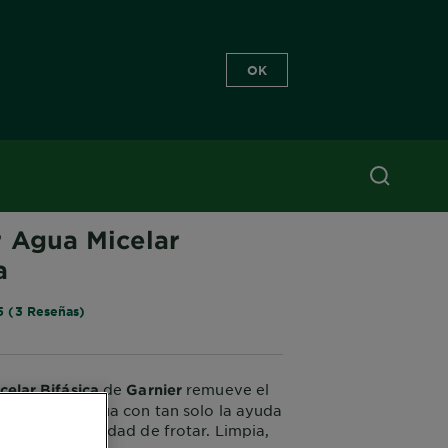
OK
 ACTIVE
r Agua Micelar
a
5 (3 Reseñas)
de
remueve el
elar Bifásica
Garnier
 prueba de agua con tan solo la ayuda
dón, sin necesidad de frotar. Limpia,