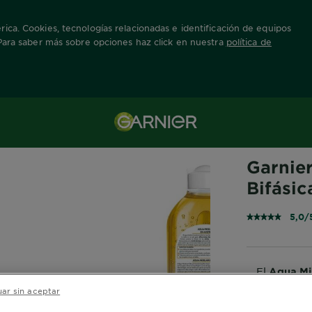
ica. Cookies, tecnologías relacionadas e identificación de equipos
 Para saber más sobre opciones haz click en nuestra
política de
ormación
GARNIER SKIN
Garnie
Bifásic
5,0/
El
Agua Mic
maquillaje a
ar sin aceptar
de un algo