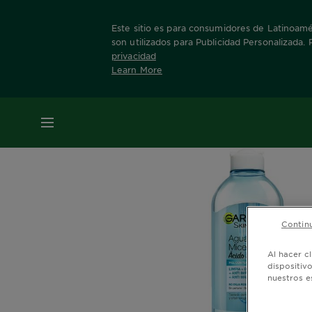
Este sitio es para consumidores de Latinoamér
son utilizados para Publicidad Personalizada.
privacidad
Learn More
Home
Anti-imperfecciones
MENÚ
Continu
Al hacer c
dispositiv
nuestros e