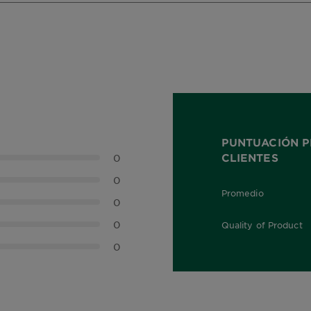
PUNTUACIÓN P
CLIENTES
0
0
Promedio
0,0 out of 5 stars
0
0
Quality of Product
0,0 out of 5 stars
0