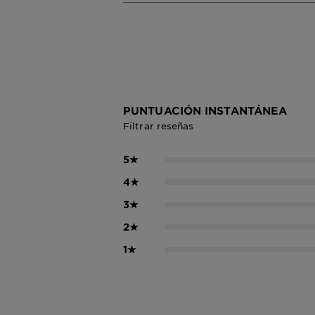
PUNTUACIÓN INSTANTÁNEA
Filtrar reseñas
5
★
4
★
3
★
2
★
1
★