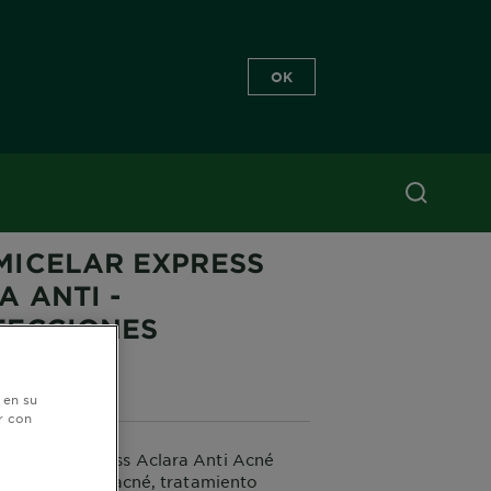
OK
EGHT COMPLETE ANTI IMPERFECCIONES
MICELAR EXPRESS
A ANTI -
FECCIONES
5 (0 Reseñas)
 en su
r con
Micelar Express Aclara Anti Acné
n tendencia al acné, tratamiento