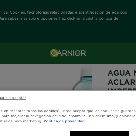
ica. Cookies, tecnologías relacionadas e identificación de equipos
 Para saber más sobre opciones haz click en nuestra
política de
GARNIER BRI
AGUA 
ACLAR
IMPER
ar sin aceptar
0,0/
lic en “Aceptar todas las cookies”, usted acepta que las cookies se guarden
o para mejorar la navegación del sitio, analizar el uso del mismo, y colabora
studios para marketing.
Política de privacidad
Nueva Agua 
para piel co