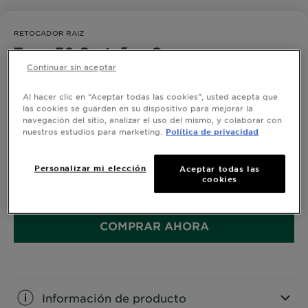
RETOCADOR RAIZ
Tono 30 Castaños Oscuros
Continuar sin aceptar
0,0/5 (0 Reseñas)
Al hacer clic en “Aceptar todas las cookies”, usted acepta que
las cookies se guarden en su dispositivo para mejorar la
navegación del sitio, analizar el uso del mismo, y colaborar con
Retocador de raíz permanente en crema.
nuestros estudios para marketing.
Política de privacidad
100% Cobertura de canas.
Aplicación rápida, en solo 15 minutos.
Encuentra tu tono, compatible con las principales
VER MÁS
Personalizar mi elección
Aceptar todas las
marcas de tinte.
cookies
TAMAÑO
1 SOBRE
Usa tu retocador entre cada tinte.
COMPRAR AHORA
Información de producto