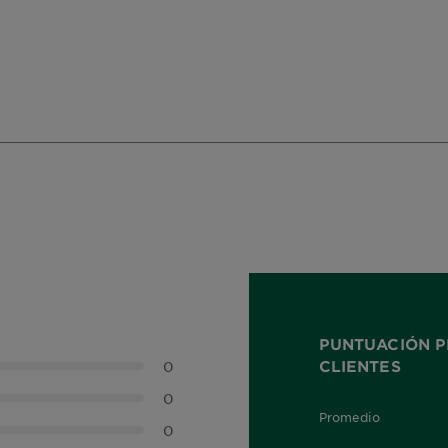
PUNTUACIÓN P
CLIENTES
0
0
Promedio
0,0 out of 5 stars
0