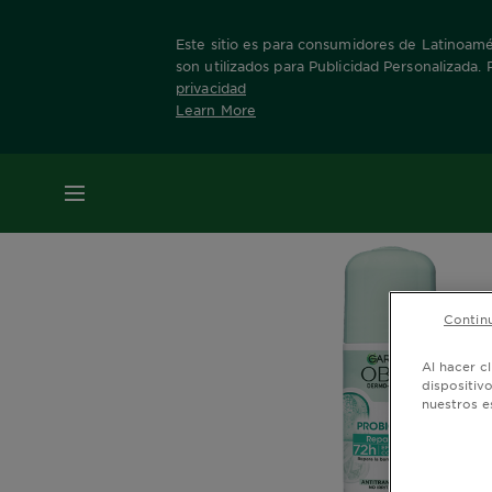
Este sitio es para consumidores de Latinoamér
son utilizados para Publicidad Personalizada.
privacidad
Learn More
Home
Obao Dermo Eficacia
MENÚ
Continu
Al hacer c
dispositiv
nuestros e