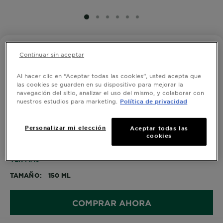
SLIDE 1
SLIDE 2
SLIDE 3
SLIDE 4
SLIDE 5
SLIDE 6
OBAO DERMO-EFICACIA
Continuar sin aceptar
Desodorante Vitamina C Aclarante -
Aerosol
Al hacer clic en “Aceptar todas las cookies”, usted acepta que
las cookies se guarden en su dispositivo para mejorar la
navegación del sitio, analizar el uso del mismo, y colaborar con
0,0/5 (0 Reseñas)
nuestros estudios para marketing.
Política de privacidad
Por primera vez un desodorante antitranspirante con
Personalizar mi elección
Aceptar todas las
cookies
72h DE EFICACIA formulado con dermoingredientes
seleccionados para cada necesidad y cuidado de tu
piel.
VER MÁS
TAMAÑO
150 ML
Enriquecido con VITAMINA C. Unifica la piel en 28
días.
VITAMINA C: Dermoingrediente conocido por unificar
COMPRAR AHORA
e iluminar el tono de la piel.