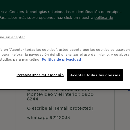
ica. Cookies, tecnologías relacionadas e identificación de equipos
 Para saber más sobre opciones haz click en nuestra
política de
ar sin aceptar
lic en “Aceptar todas las cookies”, usted acepta que las cookies se guarden
o para mejorar la navegación del sitio, analizar el uso del mismo, y colabora
studios para marketing.
Política de privacidad
SERVICIO AL CONSUMIDOR
S
Personalizar mi elección
Aceptar todas las cookies
Para más información o consejos
sobre nuestros productos: En
Montevideo y el interior: 0800
8244.
O escribe al:
[email protected]
whatsapp 92112033