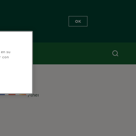
OK
 en su
r con
EGUÍNOS