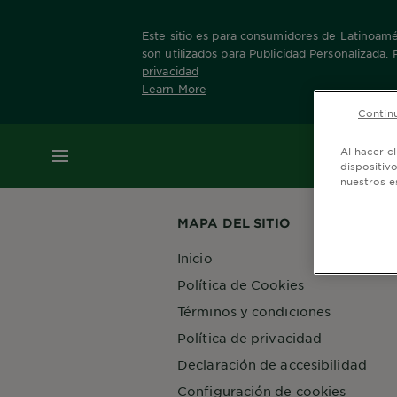
Este sitio es para consumidores de Latinoamér
son utilizados para Publicidad Personalizada.
privacidad
Learn More
Home
Nuestras Marcas
Bio
Clarify Afina
Continu
MENÚ
Al hacer c
dispositiv
nuestros e
MAPA DEL SITIO
Inicio
Política de Cookies
Términos y condiciones
Política de privacidad
Declaración de accesibilidad
Configuración de cookies