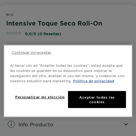
BI-O
Intensive Toque Seco Roll-On
0,0/5 (0 Reseñas)
Continuar sin aceptar
Prueba el desodorante para hombre Bi-O Intensive
para hombre, el primer antitranspirante que ofrece 72
horas de protección para tu piel.
Al hacer clic en “Aceptar todas las cookies”, usted acepta que
las cookies se guarden en su dispositivo para mejorar la
TAMAÑO
50ML
navegación del sitio, analizar el uso del mismo, y colaborar con
nuestros estudios para marketing.
Política de privacidad
COMPRAR AHORA
Personalizar mi elección
Aceptar todas las
cookies
Info Producto