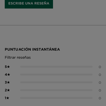
ESCRIBE UNA RESEÑA
PUNTUACIÓN INSTANTÁNEA
Filtrar reseñas
5
★
0
4
★
0
3
★
0
2
★
0
1
★
0