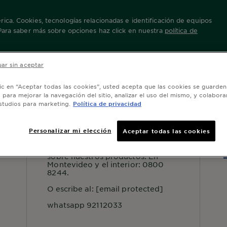
ica. Cookies, tecnologías relacionadas e identificación de equipos
 Para saber más sobre opciones haz click en nuestra
política de
ack White & Colors
ar sin aceptar
lic en “Aceptar todas las cookies”, usted acepta que las cookies se guarden
o para mejorar la navegación del sitio, analizar el uso del mismo, y colabora
studios para marketing.
Política de privacidad
SERVICIO AL CONSUMIDOR
S
Personalizar mi elección
Aceptar todas las cookies
Para más información o consejos
sobre nuestros productos: En
Montevideo y el interior: 0800
8244.
O escribe al:
[email protected]
whatsapp 92112033