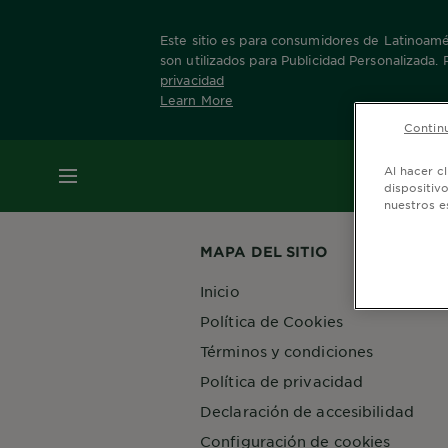
Este sitio es para consumidores de Latinoamér
son utilizados para Publicidad Personalizada.
privacidad
Learn More
Home
Nuestras Marcas
Bio
Invisible Bl
Continu
MENÚ
Al hacer c
dispositiv
nuestros e
MAPA DEL SITIO
Inicio
Política de Cookies
Términos y condiciones
Política de privacidad
Declaración de accesibilidad
Configuración de cookies