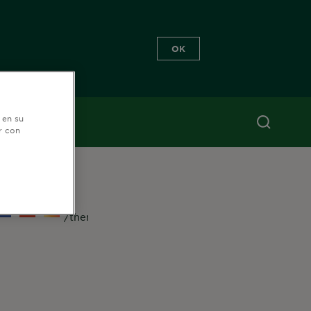
OK
 en su
r con
EGUÍNOS