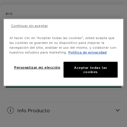
BI-O
Spray Extreme Ice
Continuar sin aceptar
0,0/5 (0 Reseñas)
Al hacer clic en “Aceptar todas las cookies”, usted acepta que
las cookies se guarden en su dispositivo para mejorar la
navegación del sitio, analizar el uso del mismo, y colaborar con
Efecto Hielo para una sensación de frescura de larga
nuestros estudios para marketing.
Política de privacidad
duración.
TAMAÑO
135ML
Personalizar mi elección
Aceptar todas las
cookies
COMPRAR AHORA
Info Producto
CLOSE SUBPANEL