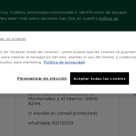
ica. Cookies, tecnologías relacionadas e identificación de equipos
 Para saber más sobre opciones haz click en nuestra
política de
nto Fuerte
ar sin aceptar
lic en “Aceptar todas las cookies”, usted acepta que las cookies se guarden
o para mejorar la navegación del sitio, analizar el uso del mismo, y colabora
studios para marketing.
Política de privacidad
SERVICIO AL CONSUMIDOR
S
Personalizar mi elección
Aceptar todas las cookies
Para más información o consejos
sobre nuestros productos: En
Montevideo y el interior: 0800
8244.
O escribe al:
[email protected]
whatsapp 92112033