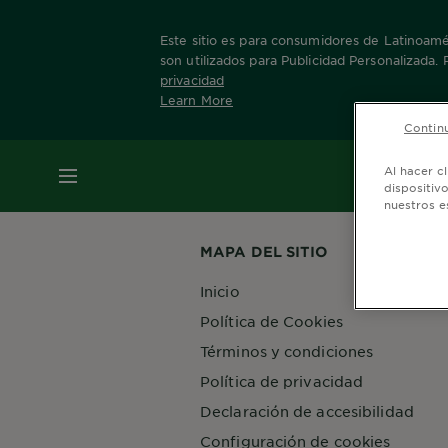
Este sitio es para consumidores de Latinoamér
son utilizados para Publicidad Personalizada.
privacidad
Learn More
Home
Nuestras Marcas
Fructis
Crecimie
Continu
MENÚ
Al hacer c
dispositiv
nuestros e
MAPA DEL SITIO
Inicio
Política de Cookies
Términos y condiciones
Política de privacidad
Declaración de accesibilidad
Configuración de cookies