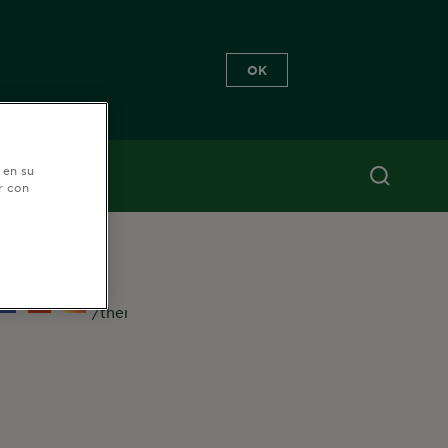
OK
 en su
r con
EGUÍNOS