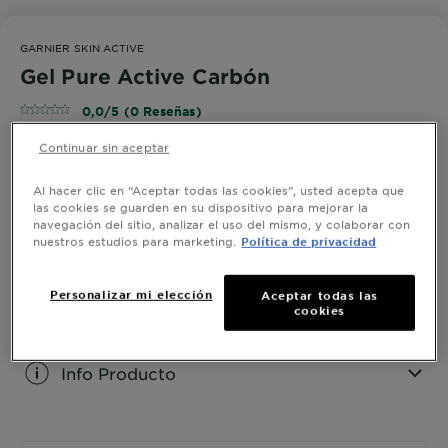
GARNIER SKIN ACTIVE
Gel Pure Active Carbón
0,0/5 (0 Reseñas)
Continuar sin aceptar
Gel Carbón de limpieza para pieles mixtas a grasas,
Al hacer clic en “Aceptar todas las cookies”, usted acepta que
formulado con extracto de arándanos, carbón activo
las cookies se guarden en su dispositivo para mejorar la
absorbente y ácido salicílico
navegación del sitio, analizar el uso del mismo, y colaborar con
nuestros estudios para marketing.
Política de privacidad
COMPRAR AHORA
Personalizar mi elección
Aceptar todas las
cookies
Info Producto
CLOSE SUBPANEL