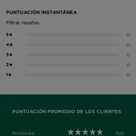
PUNTUACIÓN INSTANTÁNEA
Filtrar reseñas
5
★
0
4
★
0
3
★
0
2
★
0
1
★
0
PUNTUACIÓN PROMEDIO DE LOS CLIENTES
Promedio
0,0
0,0 out of 5 stars