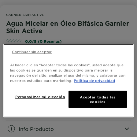
GARNIER SKIN ACTIVE
Agua Micelar en Óleo Bifásica Garnier
Skin Active
0,0/5 (0 Reseñas)
Continuar sin aceptar
Agua Micelar en Óleo eficaz incluso removiendo
Al hacer clic en “Aceptar todas las cookies”, usted acepta que
maquillaje a prueba de agua, su fórmula combina la
las cookies se guarden en su dispositivo para mejorar la
eficacia de las micelas con el Aceite de Argán,
navegación del sitio, analizar el uso del mismo, y colaborar con
capturando las impurezas como un imán, acabado no
nuestros estudios para marketing.
Política de privacidad
VER MÁS
graso
COMPRAR AHORA
Personalizar mi elección
Aceptar todas las
cookies
Info Producto