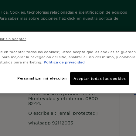
ica. Cookies, tecnologías relacionadas e identificación de equipos
 Para saber más sobre opciones haz click en nuestra
política de
 Active
ar sin aceptar
lic en “Aceptar todas las cookies”, usted acepta que las cookies se guarden
o para mejorar la navegación del sitio, analizar el uso del mismo, y colabora
studios para marketing.
Política de privacidad
SERVICIO AL CONSUMIDOR
S
Personalizar mi elección
Aceptar todas las cookies
Para más información o consejos
sobre nuestros productos: En
Montevideo y el interior: 0800
8244.
O escribe al:
[email protected]
whatsapp 92112033