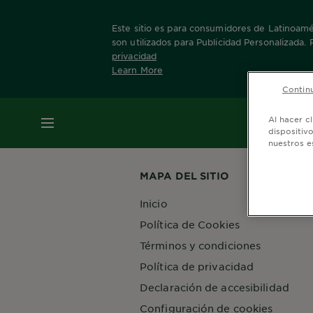
Este sitio es para consumidores de Latinoamér
son utilizados para Publicidad Personalizada.
privacidad
Learn More
Home
Nuestras Marcas
Skin Active
Pure
Continu
MENÚ
Al hacer c
dispositiv
nuestros e
MAPA DEL SITIO
Inicio
Política de Cookies
Términos y condiciones
Política de privacidad
Declaración de accesibilidad
Configuración de cookies