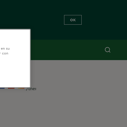
OK
 en su
r con
EGUÍNOS