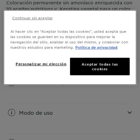
Coloración permanente sin amoníaco enriquecida con
10 aceites nutritivos y Keratina vegetal para un color
excepcional de larga duración. Cabello 5 veces más
Continuar sin aceptar
fuerte y brillante.
VER MÁS
Al hacer clic en “Aceptar todas las cookies”, usted acepta que
TAMAÑO
1 KIT
las cookies se guarden en su dispositivo para mejorar la
navegación del sitio, analizar el uso del mismo, y colaborar con
nuestros estudios para marketing.
Política de privacidad
COMPRAR AHORA
Personalizar mi elección
Aceptar todas las
cookies
Información del producto
CLOSE SUBPANEL
Modo de uso
CLOSE SUBPANEL