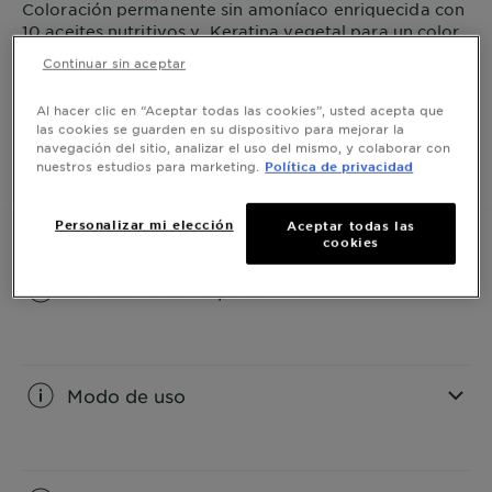
Coloración permanente sin amoníaco enriquecida con
10 aceites nutritivos y Keratina vegetal para un color
excepcional de larga duración. Cabello 5 veces más
Continuar sin aceptar
fuerte y brillante.
VER MÁS
Al hacer clic en “Aceptar todas las cookies”, usted acepta que
TAMAÑO
1 KIT
las cookies se guarden en su dispositivo para mejorar la
navegación del sitio, analizar el uso del mismo, y colaborar con
nuestros estudios para marketing.
Política de privacidad
COMPRAR AHORA
Personalizar mi elección
Aceptar todas las
cookies
Información del producto
CLOSE SUBPANEL
Modo de uso
CLOSE SUBPANEL