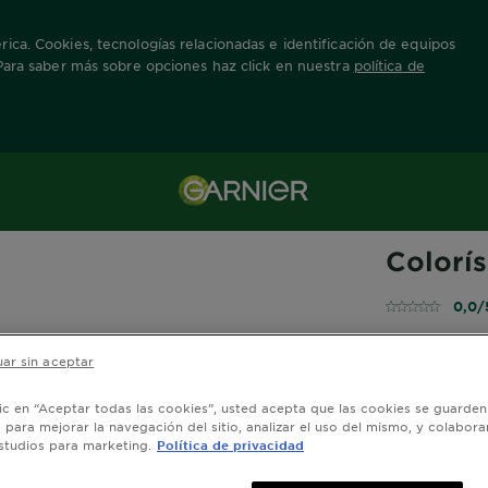
ica. Cookies, tecnologías relacionadas e identificación de equipos
 Para saber más sobre opciones haz click en nuestra
política de
oducto
NUTRISSE CO
Colorí
0,0/
ar sin aceptar
Ver Tonos Simi
lic en “Aceptar todas las cookies”, usted acepta que las cookies se guarden
o para mejorar la navegación del sitio, analizar el uso del mismo, y colabora
studios para marketing.
Política de privacidad
C
m