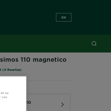
OK
LORISSIMO
ssimos 110 magnetico
5 (0 Reseñas)
lares
 en su
r con
oloríssimos 110
agnetico