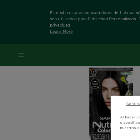
Este sitio es para consumidores de Latinoamér
son utilizados para Publicidad Personalizada.
privacidad
Learn More
Home
Nuestras Marcas
Nutrisse
Info Pr
MENÚ
Continu
Al hacer c
dispositiv
nuestros e