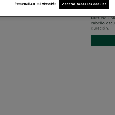
Personalizar mi elección
Aceptar todas las cookies
Atrévete a p
Nutrisse Col
cabello oscu
duración.