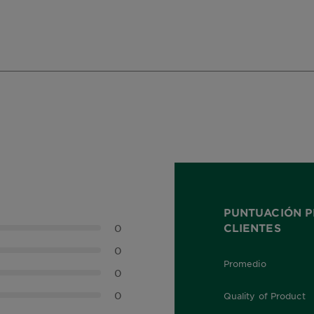
PUNTUACIÓN P
CLIENTES
0
0
Promedio
0,0 out of 5 stars
0
0
Quality of Product
0,0 out of 5 stars