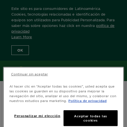
Este sitio es para consumidores de Latinoamérica.
Cookies, tecnologías relacionadas e identificación de
equipos son utilizados para Publicidad Personalizada. Para
saber más sobre opciones haz click en nuestra
política de
Home
Nuestras Marcas
Nutrisse
20-soft-black
privacidad
Learn More
OK
MENÚ
Continuar sin aceptar
Al hacer clic en “Aceptar todas las cookies”, usted acepta que
las cookies se guarden en su dispositivo para mejorar la
navegación del sitio, analizar el uso del mismo, y colaborar con
nuestros estudios para marketing.
Política de privacidad
Personalizar mi elección
Aceptar todas las
cookies