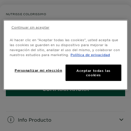
NUTRISSE COLORISSIMO
4460 Borgoña
Continuar sin aceptar
0,0/5 (0 Reseñas)
Al hacer clic en “Aceptar todas las cookies”, usted acepta que
las cookies se guarden en su dispositivo para mejorar la
navegación del sitio, analizar el uso del mismo, y colaborar con
Atrévete a probar nuestros tintes de cabello Nutrisse
nuestros estudios para marketing.
Política de privacidad
Coloríssimos. Su tecnología especial para cabello
oscuro aporta intensidad de larga duración.
Personalizar mi elección
Aceptar todas las
TAMAÑO
KIT DE COLORACIÓN
cookies
COMPRAR AHORA
Info Producto