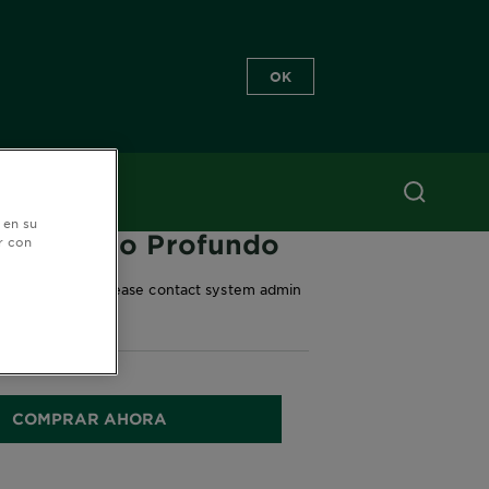
OK
 en su
io Oscuro Profundo
r con
ror occurred...Please contact system admin
s!!
COMPRAR AHORA