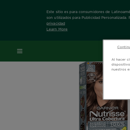
Este sitio es para consumidores de Latinoamér
son utilizados para Publicidad Personalizada.
privacidad
Learn More
Home
Nuestras Marcas
Nutrisse
60 Rub
Continu
MENÚ
Al hacer c
dispositiv
nuestros e