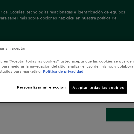
ica. Cookies, tecnologías relacionadas e identificación de equipos
 Para saber más sobre opciones haz click en nuestra
política de
io Oscuro Profundo
ar sin aceptar
lic en “Aceptar todas las cookies”, usted acepta que las cookies se guarden
60 Rub
o para mejorar la navegación del sitio, analizar el uso del mismo, y colabora
studios para marketing.
Política de privacidad
Oops!! some er
for more detail
Personalizar mi elección
Aceptar todas las cookies