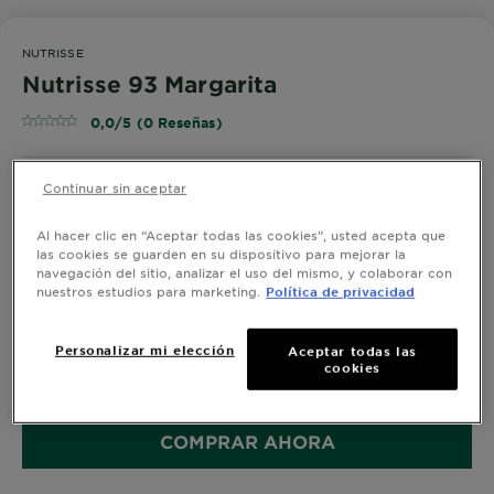
NUTRISSE
Nutrisse 93 Margarita
0,0/5 (0 Reseñas)
Continuar sin aceptar
¡PRUÉBALO!
Al hacer clic en “Aceptar todas las cookies”, usted acepta que
las cookies se guarden en su dispositivo para mejorar la
navegación del sitio, analizar el uso del mismo, y colaborar con
nuestros estudios para marketing.
Política de privacidad
Con los tintes rubios Nutrisse Regular obtienes un
cabello nutrido y un mejor color. Cubre al 100% las
canas y obtén resultados comprobados
Personalizar mi elección
Aceptar todas las
cookies
TAMAÑO
KIT DE COLORACIÓN
COMPRAR AHORA