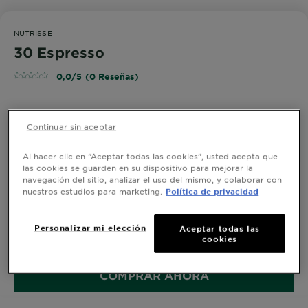
NUTRISSE
30 Espresso
0,0/5 (0 Reseñas)
Continuar sin aceptar
¡PRUÉBALO!
Al hacer clic en “Aceptar todas las cookies”, usted acepta que
las cookies se guarden en su dispositivo para mejorar la
navegación del sitio, analizar el uso del mismo, y colaborar con
Con los tintes rubios Nutrisse Regular obtienes un
nuestros estudios para marketing.
Política de privacidad
cabello nutrido y un mejor color. Cubre al 100% las
canas y obtén resultados comprobados
Personalizar mi elección
Aceptar todas las
TAMAÑO
KIT DE COLORACIÓN
cookies
COMPRAR AHORA