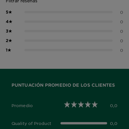
Filtrar reseñas
5
★
0
4
★
0
3
★
0
2
★
0
1
★
0
PUNTUACIÓN PROMEDIO DE LOS CLIENTES
Promedio
0,0
0,0 out of 5 stars
Quality of Product
0,0
0,0 out of 5 stars