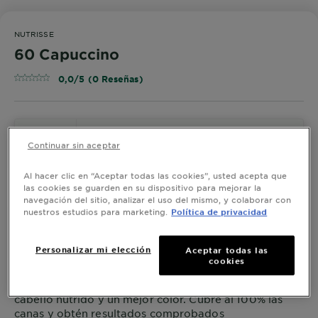
NUTRISSE
60 Capuccino
0,0/5 (0 Reseñas)
¡PRUÉBALO!
Continuar sin aceptar
Al hacer clic en “Aceptar todas las cookies”, usted acepta que
las cookies se guarden en su dispositivo para mejorar la
Ver Tonos Similares
navegación del sitio, analizar el uso del mismo, y colaborar con
nuestros estudios para marketing.
Política de privacidad
60 Capuccino
Personalizar mi elección
Aceptar todas las
cookies
Con los tintes rubios Nutrisse Regular obtienes un
cabello nutrido y un mejor color. Cubre al 100% las
canas y obtén resultados comprobados