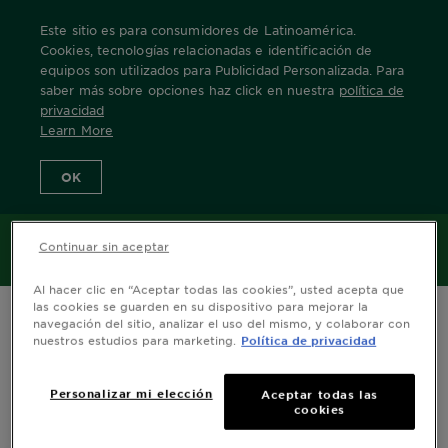
Este sitio es para consumidores de Latinoamérica.
Cookies, tecnologías relacionadas e identificación de
equipos son utilizados para Publicidad Personalizada. Para
saber más sobre opciones haz click en nuestra
política de
Home
Nuestras Marcas
Obao
Bamboo
spray
privacidad
Learn More
OK
MENÚ
Continuar sin aceptar
Al hacer clic en “Aceptar todas las cookies”, usted acepta que
las cookies se guarden en su dispositivo para mejorar la
navegación del sitio, analizar el uso del mismo, y colaborar con
nuestros estudios para marketing.
Política de privacidad
Personalizar mi elección
Aceptar todas las
cookies