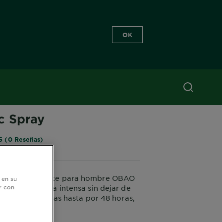
OK
IC
c Spray
5 (0 Reseñas)
tro desodorante para hombre OBAO
 en su
r con
pray. Fragancia intensa sin dejar de
acia que necesitas hasta por 48 horas,
sin irritar tu piel.