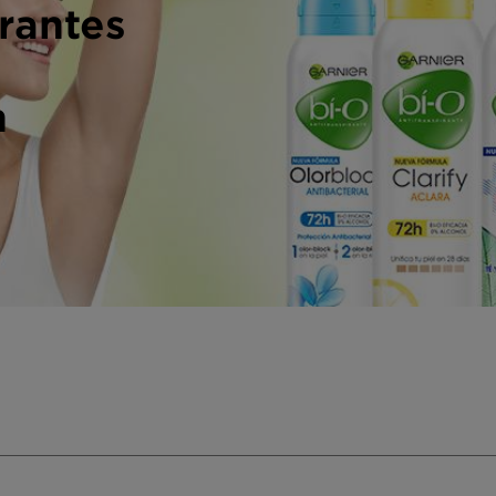
irantes
n