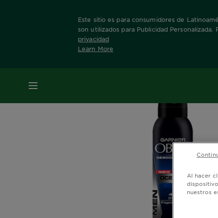
Este sitio es para consumidores de Latinoamér
son utilizados para Publicidad Personalizada.
privacidad
Learn More
Home
Nuestras Marcas
Obao Men
Ocea
MENÚ
Continu
Al hacer c
dispositiv
nuestros e