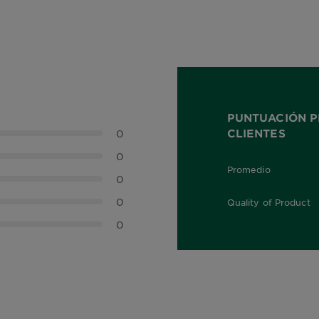
PUNTUACIÓN P
CLIENTES
0
0
Promedio
0,0 out of 5 stars
0
0
Quality of Product
0,0 out of 5 stars
0