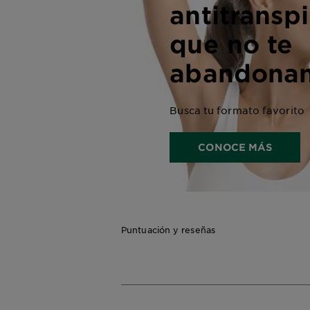
antitransp
que no te
abandona
Busca tu formato favorito
CONOCE MÁS
Puntuación y reseñas