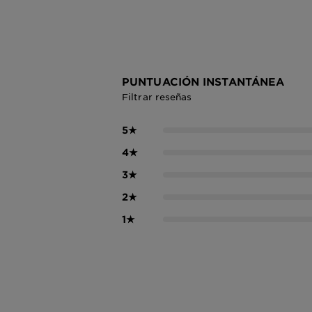
PUNTUACIÓN INSTANTÁNEA
Filtrar reseñas
5
★
4
★
3
★
2
★
1
★