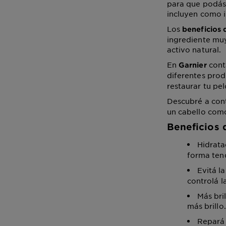
para que podás i
incluyen como i
Los
beneficios 
ingrediente muy
activo natural.
En
cont
Garnier
diferentes prod
restaurar tu pe
Descubré a cont
un cabello como
Beneficios 
Hidrata
forma tend
Evitá l
controlá l
Más bri
más brillo.
Repará 