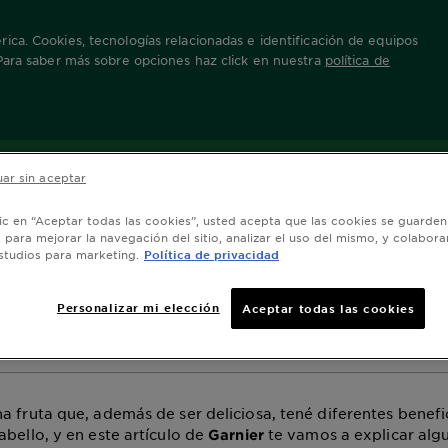
ica. Cookies, tecnologías relacionadas e identificación de equipos
 Para saber más sobre opciones haz click en nuestra
política de
ara el cuidado del cabello
ar sin aceptar
anana como ingredi
lic en “Aceptar todas las cookies”, usted acepta que las cookies se guarden
el cuidado del cabel
o para mejorar la navegación del sitio, analizar el uso del mismo, y colabora
studios para marketing.
Política de privacidad
ación abril 19, 2024
Personalizar mi elección
Aceptar todas las cookies
a fruta que, además de ser deliciosa, tené diferentes benefi
abello, y en este artículo de
te vamos a explicar algu
Garnier