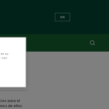
OK
ente
 en su
lo
r con
cios para el
nos de ellos