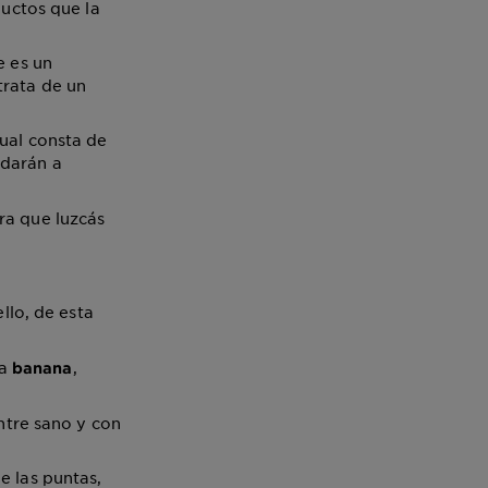
ductos que la
e es un
trata de un
cual consta de
darán a
a que luzcás
llo, de esta
la
,
banana
ntre sano y con
e las puntas,