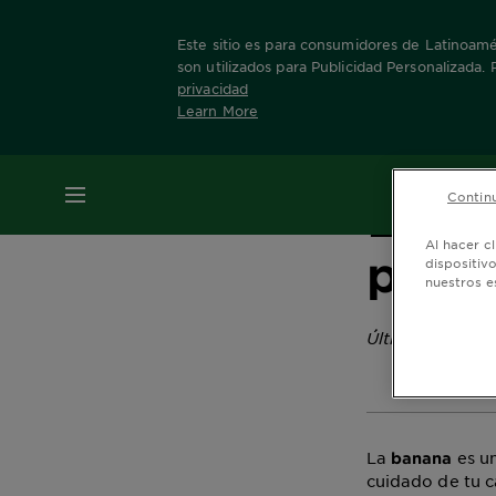
Este sitio es para consumidores de Latinoamér
son utilizados para Publicidad Personalizada.
privacidad
Learn More
Home
Tips
La banana como ingrediente p
MENÚ
Continu
La b
Al hacer c
para 
dispositiv
nuestros e
Última actualiz
La
es un
banana
cuidado de tu c