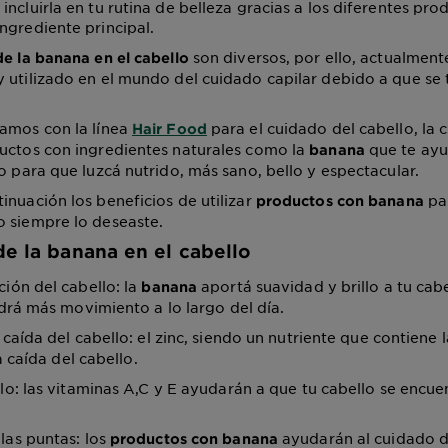
ncluirla en tu rutina de belleza gracias a los diferentes pro
ngrediente principal.
son diversos, por ello, actualment
de la banana en el cabello
 utilizado en el mundo del cuidado capilar debido a que se 
amos con la línea
para el cuidado del cabello, la 
Hair Food
uctos con ingredientes naturales como la
que te ayu
banana
lo para que luzcá nutrido, más sano, bello y espectacular.
inuación los beneficios de utilizar
par
productos con banana
 siempre lo deseaste.
de la banana en el cabello
ción del cabello: la
aportá suavidad y brillo a tu cabe
banana
rá más movimiento a lo largo del día.
a caída del cabello: el zinc, siendo un nutriente que contiene 
a caída del cabello.
llo: las vitaminas A,C y E ayudarán a que tu cabello se encue
las puntas: los
ayudarán al cuidado d
productos con banana