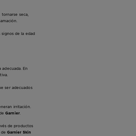
 tornarse seca,
camación.
os signos de la edad
ma adecuada. En
tiva.
que ser adecuados
neran irritación.
de
Garnier
.
ravés de productos
de
Garnier Skin