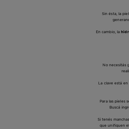
Sin ésta, la p
generand
En cambio, la
hidr
No necesitás g
real
La clave está en 
Para las pieles 
Buscá ingr
Si tenés manchas 
que unifiquen el