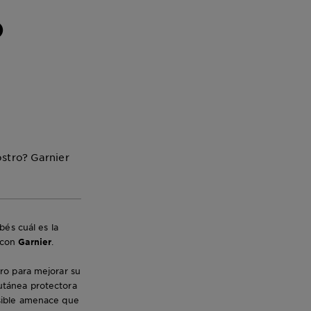
o
ostro? Garnier
és cuál es la
 con
Garnier
.
tro para mejorar su
cutánea protectora
osible amenace que