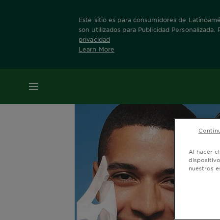
Este sitio es para consumidores de Latinoamér
son utilizados para Publicidad Personalizada.
privacidad
Learn More
Home
Tips
La importancia de la hidrataci
MENÚ
Continu
Al hacer c
dispositiv
nuestros e