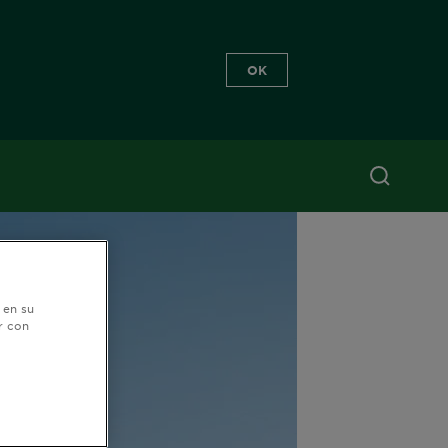
OK
 en su
r con