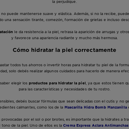
la perjudique.
iel no puede mantenerse suave y elástica. Además, si no la recibe, puede
o una sensación tirante, comezón, formación de grietas e incluso des
atación
le da resistencia a la piel, retrasa la aparición de arrugas y otr
y favorece una apariencia radiante y mucho más hermosa.
Cómo hidratar la piel
correctamente
astar todos tus ahorros o invertir horas para hidratar tu piel de la for
idad, solo debés realizar algunos cuidados para hacerlo de manera efec
saber elegir los
productos para hidratar la piel
, ya que estos tienen 
para las características y necesidades de tu rostro.
sensibles, debés buscar fórmulas que sean delicadas con el cutis y no ge
edientes calmantes, como los de la
Mascarilla Hidra Bomb Manzanilla
provocadas por el sol o por brotes, es importante que la hidrates a t
 tono de la piel. Uno de ellos es la
Crema Express Aclara Antimanchas