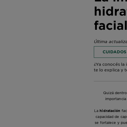
hidra
facia
Última actualiz
CUIDADOS
¿Ya conocés la 
te lo explica y 
Quizá dentro
importancia
La
hidratación
fac
capacidad de capt
se fortalece y pu