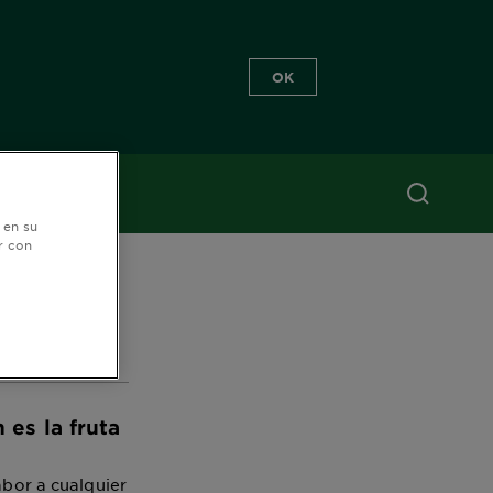
OK
n el
 en su
r con
n
es la fruta
abor a cualquier