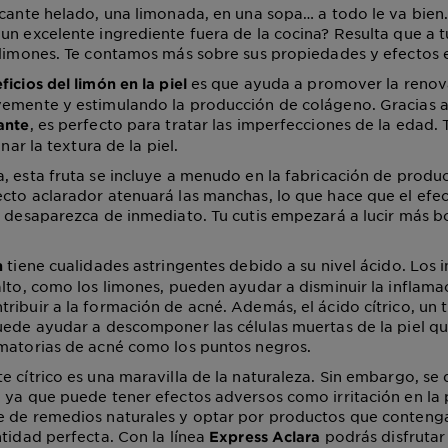
scante helado, una limonada, en una sopa… a todo le va bien.
un excelente ingrediente fuera de la cocina? Resulta que a t
 limones. Te contamos más sobre sus propiedades y efectos en
es que ayuda a promover la renova
ficios del limón en la piel
emente y estimulando la producción de colágeno. Gracias a 
, es perfecto para tratar las imperfecciones de la edad. 
ante
inar la textura de la piel.
, esta fruta se incluye a menudo en la fabricación de produc
cto aclarador atenuará las manchas, lo que hace que el efe
s desaparezca de inmediato. Tu cutis empezará a lucir más b
tiene cualidades astringentes debido a su nivel ácido. Los 
n
alto, como los limones, pueden ayudar a disminuir la inflamac
ribuir a la formación de acné. Además, el ácido cítrico, un t
uede ayudar a descomponer las células muertas de la piel q
matorias de acné como los puntos negros.
e cítrico es una maravilla de la naturaleza. Sin embargo, se 
 ya que puede tener efectos adversos como irritación en la pi
e de remedios naturales y optar por productos que conteng
ntidad perfecta. Con la línea
podrás disfrutar
Express Aclara