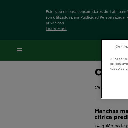
Este sitio es para consumidores de Latinoamér
son utilizados para Publicidad Personalizada.
privacidad
Learn More
Home
Escuela Garnier
Limón: beneficios 
Continu
MENÚ
Limón
Al hacer c
dispositiv
cuida
nuestros e
Última actualiz
Manchas mar
cítrica pred
¿A quién no le 