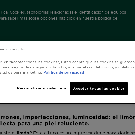
ica. Cookies, tecnologías relacionadas e identificación de equipos
 Para saber más sobre opciones haz click en nuestra
política de
y uso en el cuidado facial
ar sin aceptar
: beneficios y uso e
lic en “Aceptar todas las cookies”, usted acepta que las cookies se guarden
o para mejorar la navegación del sitio, analizar el uso del mismo, y colabora
do facial
studios para marketing.
Política de privacidad
Personalizar mi elección
Aceptar todas las cookies
ación agosto 06, 2024
rones, imperfecciones, luminosidad: el
limó
ilecta para una piel reluciente.
gusta el
? Este cítrico es un imprescindible para darle s
limón