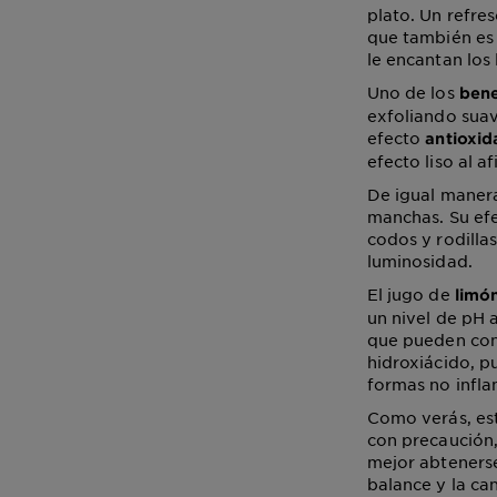
plato. Un refre
que también es 
le encantan los
Uno de los
bene
exfoliando suav
efecto
antioxid
efecto liso al af
De igual manera
manchas. Su efe
codos y rodilla
luminosidad.
El jugo de
limó
un nivel de pH 
que pueden cont
hidroxiácido, p
formas no infla
Como verás, est
con precaución,
mejor abteners
balance y la ca