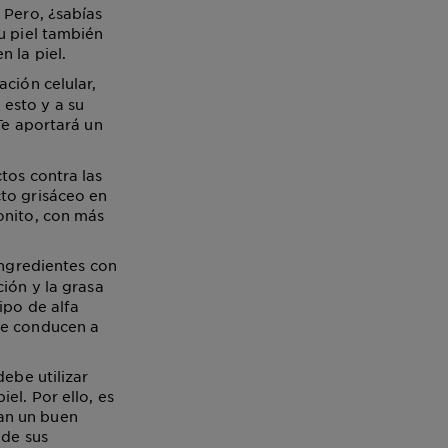
 Pero, ¿sabías
u piel también
 la piel.
ción celular,
esto y a su
Te aportará un
tos contra las
cto grisáceo en
onito, con más
ingredientes con
ión y la grasa
ipo de alfa
ue conducen a
debe utilizar
el. Por ello, es
an un buen
 de sus