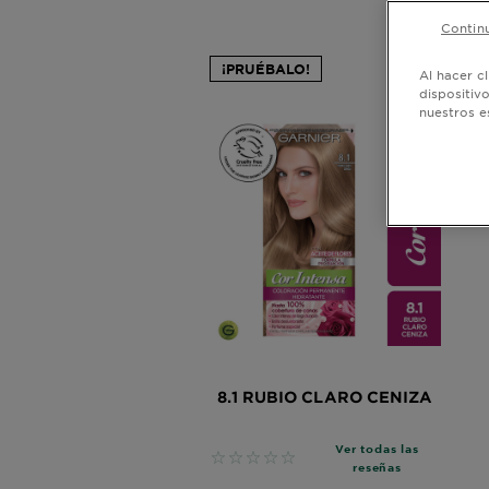
Continu
¡PRUÉBALO!
Al hacer c
dispositiv
nuestros e
8.1 RUBIO CLARO CENIZA
Ver todas las
No reviews
reseñas