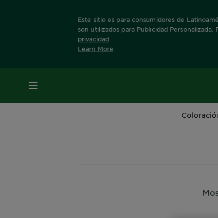
Este sitio es para consumidores de Latinoamér
son utilizados para Publicidad Personalizada.
privacidad
Learn More
Home
Productos
Cor Intensa
MENÚ
Coloració
Mos