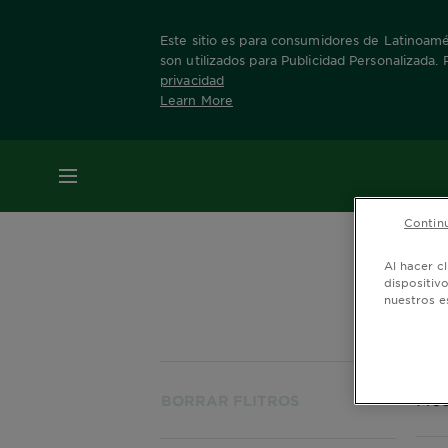
Este sitio es para consumidores de Latinoamér
son utilizados para Publicidad Personalizada.
privacidad
Learn More
Home
Productos
Piel seca
MENÚ
Continu
¿Le preocu
escamosa?
Al hacer c
dispositiv
nuestros e
Mos
BORRAR FLITROS