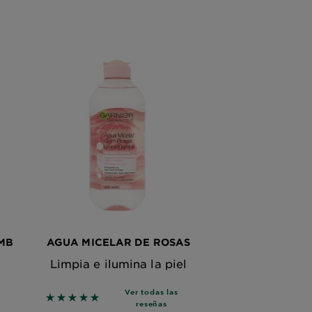
MB
AGUA MICELAR DE ROSAS
Limpia e ilumina la piel
Ver todas las
5 out of 5 stars based on reviews
reseñas