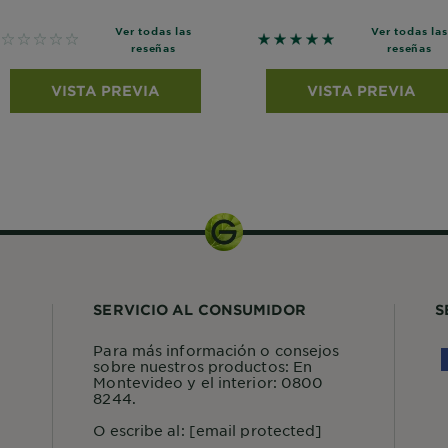
Ver todas las
Ver todas las
No reviews
5 out of 5 stars based 
reseñas
reseñas
VISTA PREVIA
VISTA PREVIA
SERVICIO AL CONSUMIDOR
S
Para más información o consejos
sobre nuestros productos: En
Montevideo y el interior: 0800
8244.
O escribe al:
[email protected]