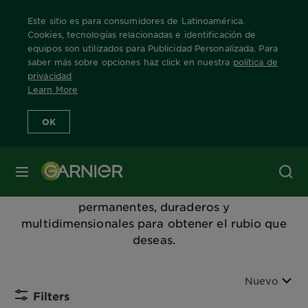
Este sitio es para consumidores de Latinoamérica.
Cookies, tecnologías relacionadas e identificación de
equipos son utilizados para Publicidad Personalizada. Para
saber más sobre opciones haz click en nuestra
política de
Home
Productos
coloración
Rubio
privacidad
Learn More
Rubio
OK
¿Rubio platino o un tono más cenizo? Prueba
MENÚ
la teoría de las rubias, y diviértete más con
nuestra colección de tonos rubios
permanentes, duraderos y
multidimensionales para obtener el rubio que
deseas.
Ordenar por
Nuevo
Filters