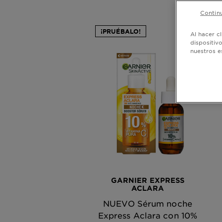
Continu
¡PRUÉBALO!
Al hacer c
dispositiv
nuestros e
GARNIER EXPRESS
ACLARA
NUEVO Sérum noche
Express Aclara con 10%