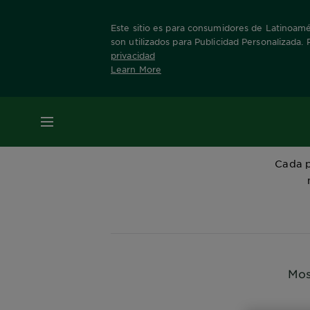
Este sitio es para consumidores de Latinoamér
son utilizados para Publicidad Personalizada.
privacidad
Learn More
Home
Productos
skin-care
hidratante
MENÚ
Cada p
Mos