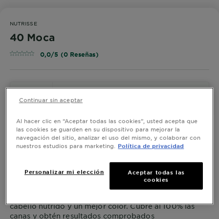
NUTRISSE
40 Moca
0,0/5 (0 Reseñas)
¡PRUÉBALO!
Continuar sin aceptar
Al hacer clic en “Aceptar todas las cookies”, usted acepta que
las cookies se guarden en su dispositivo para mejorar la
Ver Tonos Similares
navegación del sitio, analizar el uso del mismo, y colaborar con
nuestros estudios para marketing.
Política de privacidad
40 Moca
Personalizar mi elección
Aceptar todas las
cookies
Con los tintes rubios Nutrisse Regular obtienes un
cabello nutrido y un mejor color. Cubre al 100% las
canas y obtén resultados comprobados