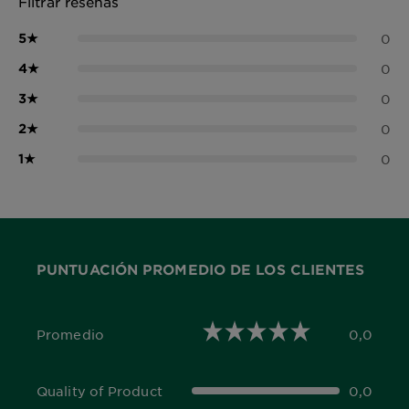
Filtrar reseñas
5
★
0
4
★
0
3
★
0
2
★
0
1
★
0
PUNTUACIÓN PROMEDIO DE LOS CLIENTES
Promedio
0,0
0,0 out of 5 stars
Quality of Product
0,0
0,0 out of 5 stars