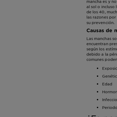
mancha es y no 
al sol o inclus
de los 40, much
las razones por
su prevención.
Causas de m
Las manchas son
encuentran pre
según los estím
debido a la pér
comunes podem
Exposic
Genéti
Edad
Hormo
Infecci
Periodo