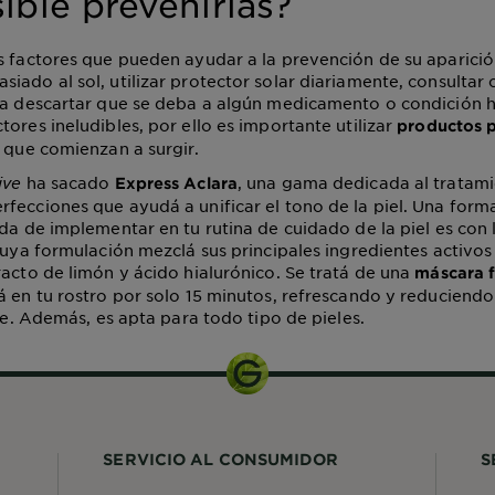
ible prevenirlas?
s factores que pueden ayudar a la prevención de su aparició
iado al sol, utilizar protector solar diariamente, consultar 
ra descartar que se deba a algún medicamento o condición 
ores ineludibles, por ello es importante utilizar
productos 
que comienzan a surgir.
ive
ha sacado
, una gama dedicada al tratam
Express Aclara
fecciones que ayudá a unificar el tono de la piel. Una forma
ida de implementar en tu rutina de cuidado de la piel es con 
cuya formulación mezclá sus principales ingredientes activo
racto de limón y ácido hialurónico. Se tratá de una
máscara f
á en tu rostro por solo 15 minutos, refrescando y reduciend
nte. Además, es apta para todo tipo de pieles.
SERVICIO AL CONSUMIDOR
S