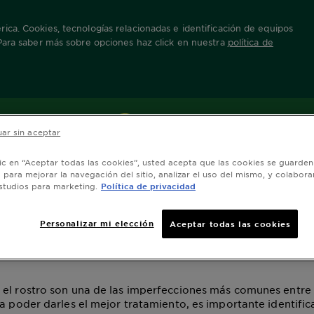
ica. Cookies, tecnologías relacionadas e identificación de equipos
 Para saber más sobre opciones haz click en nuestra
política de
has en la piel
rilla facial para las
ar sin aceptar
as en la piel
lic en “Aceptar todas las cookies”, usted acepta que las cookies se guarden
o para mejorar la navegación del sitio, analizar el uso del mismo, y colabora
studios para marketing.
Política de privacidad
zación mayo 02, 2023
Personalizar mi elección
Aceptar todas las cookies
el rostro son una de las imperfecciones más comunes entre
ra poder darles el mejor tratamiento, es importante identific