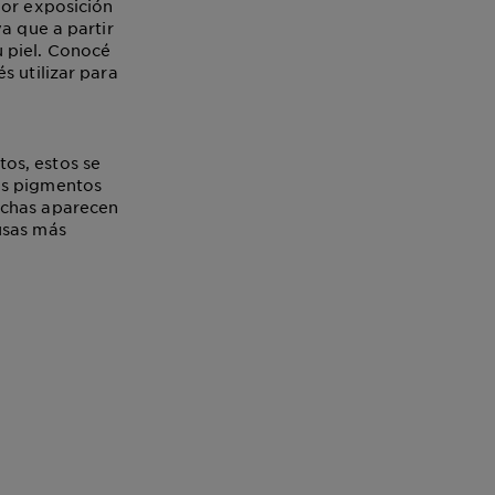
por exposición
a que a partir
 piel. Conocé
s utilizar para
os, estos se
os pigmentos
nchas aparecen
usas más