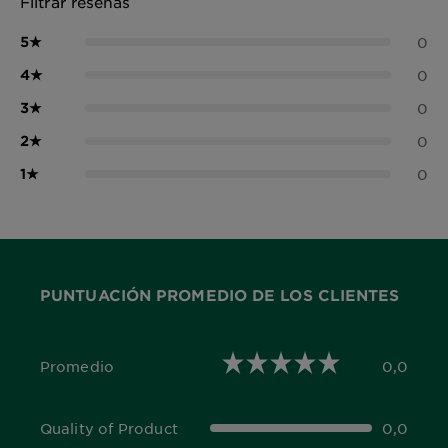
Filtrar reseñas
5
★
0
4
★
0
3
★
0
2
★
0
1
★
0
PUNTUACIÓN PROMEDIO DE LOS CLIENTES
Promedio
0,0
0,0 out of 5 stars
Quality of Product
0,0
0,0 out of 5 stars