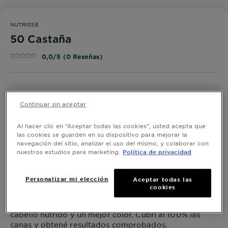
NUTRISSE
50 Castaña
0,0/5 (0 Reseñas)
¡PRUÉBALO!
Continuar sin aceptar
Al hacer clic en “Aceptar todas las cookies”, usted acepta que
las cookies se guarden en su dispositivo para mejorar la
Ver Tonos Similares
navegación del sitio, analizar el uso del mismo, y colaborar con
nuestros estudios para marketing.
Política de privacidad
50 Castaña
Personalizar mi elección
Aceptar todas las
cookies
Con los tintes castaños Nutrisse Regular obtenés un
cabello nutrido y un mejor color. Cubrí al 100% las
canas y obtené resultados comprobados.